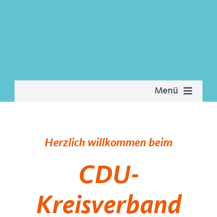
Zum
Inhalt
springen
Menü
Start
Herzlich willkommen beim
Neuigkeiten
CDU-
Termine
Kreisverband
Kreisvorstand