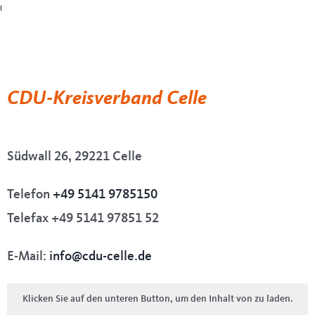
Mehr
erfahren
Beitrag
laden
CDU-Kreisverband Celle
Facebook-
Beiträge
immer
entsperren
Südwall 26, 29221 Celle
Telefon
+49 5141 9785150
Telefax +49 5141 97851 52
E-Mail:
info@cdu-celle.de
Klicken Sie auf den unteren Button, um den Inhalt von zu laden.