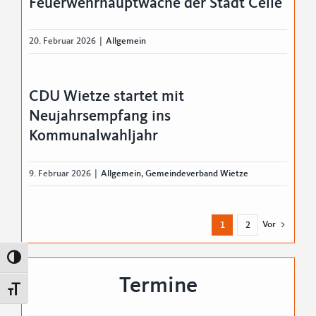
Feuerwehrhauptwache der Stadt Celle
20. Februar 2026
|
Allgemein
CDU Wietze startet mit
Neujahrsempfang ins
Kommunalwahljahr
9. Februar 2026
|
Allgemein
,
Gemeindeverband Wietze
Vor
1
2
Umschalten auf hohe Kontraste
Termine
Schrift vergrößern