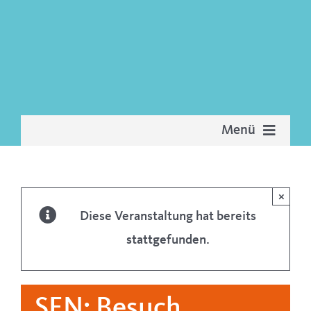
Zum
Inhalt
springen
Menü
Start
×
Neuigkeiten
Diese Veranstaltung hat bereits
stattgefunden.
Termine
Kreisvorstand
SEN: Besuch