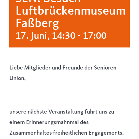
Luftbrückenmuseum
Ortsverbände
Faßberg
Kontakt
17. Juni, 14:30
-
17:00
Liebe Mitglieder und Freunde der Senioren
Union,
unsere nächste Veranstaltung führt uns zu
einem Erinnerungsmahnmal des
Zusammenhaltes freiheitlichen Engagements.