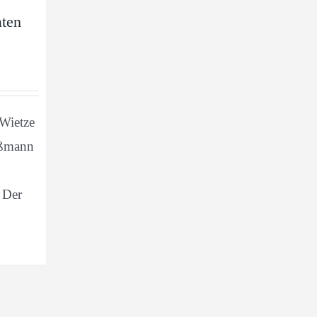
aten
Wietze
ußmann
 Der