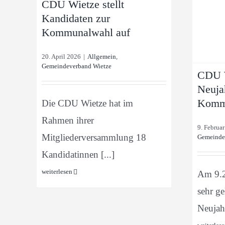
CDU Wietze stellt
Allgemein
Gemeindeverband Wietze
Kandidaten zur
Kommunalwahl auf
20. April 2026
|
Allgemein
,
Gemeindeverband Wietze
CDU W
Neuja
Kommu
Die CDU Wietze hat im
Rahmen ihrer
9. Februa
Mitgliederversammlung 18
Gemeinde
Kandidatinnen [...]
weiterlesen
Am 9.2
sehr g
Neujahr