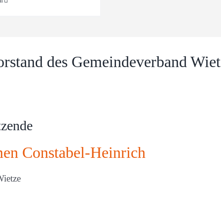
en
orstand des Gemeindeverband Wiet
tzende
en Constabel-Heinrich
ietze