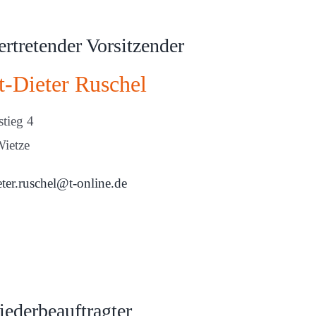
vertretender Vorsitzender
t-Dieter Ruschel
tieg 4
ietze
eter.ruschel@t-online.de
iederbeauftragter