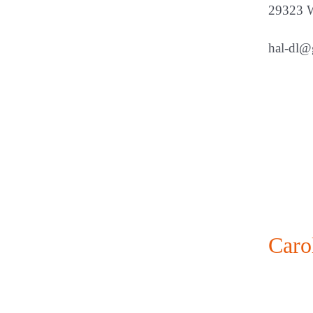
29323 W
hal-dl
Caro