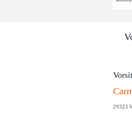
weiterles
V
Vorsi
Carm
29323 W