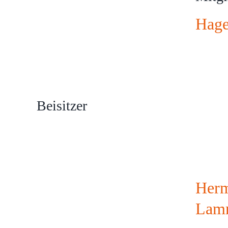
Hage
Beisitzer
Herm
Lam