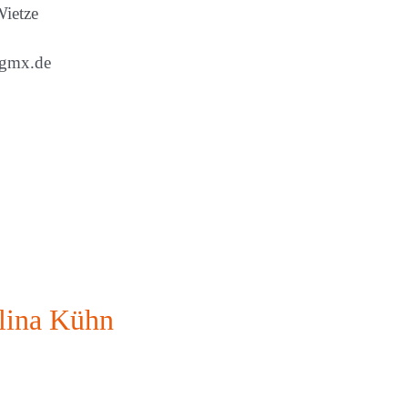
ietze
@gmx.de
lina Kühn