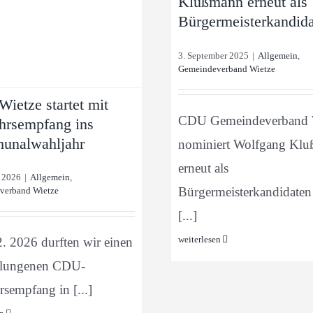
Klußmann erneut als
Bürgermeisterkandid
3. September 2025
|
Allgemein
,
Gemeindeverband Wietze
ietze startet mit
CDU Gemeindeverband 
hrsempfang ins
nalwahljahr
nominiert Wolfgang Kl
erneut als
r 2026
|
Allgemein
,
Bürgermeisterkandidaten
verband Wietze
[...]
weiterlesen
. 2026 durften wir einen
elungenen CDU-
sempfang in [...]